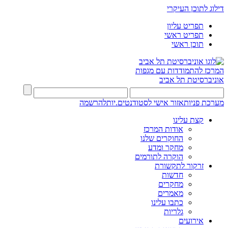
דילוג לתוכן העיקרי
תפריט עליון
תפריט ראשי
תוכן ראשי
המרכז להתמודדות עם מגפות
אוניברסיטת תל אביב
מערכת פניות
אזור אישי לסטודנטים.יות
להרשמה
קצת עלינו
אודות המרכז
החוקרים שלנו
מחקר ומדע
הוקרה לתורמים
זרקור לתקשורת
חדשות
מחקרים
מאמרים
כתבו עלינו
גלריות
אירועים