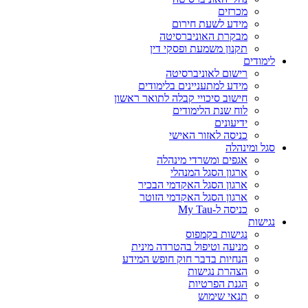
מכרזים
מידע לשעת חירום
מבקרת האוניברסיטה
תקנון משמעת ופסקי דין
לימודים
רישום לאוניברסיטה
מידע למתעניינים בלימודים
חישוב סיכויי קבלה לתואר ראשון
לוח שנת הלימודים
ידיעונים
כניסה לאזור האישי
סגל ומינהלה
אגפים ומשרדי מינהלה
ארגון הסגל המנהלי
ארגון הסגל האקדמי הבכיר
ארגון הסגל האקדמי הזוטר
כניסה ל-My Tau
נגישות
נגישות בקמפוס
מניעה וטיפול בהטרדה מינית
הנחיות בדבר חוק חופש המידע
הצהרת נגישות
הגנת הפרטיות
תנאי שימוש